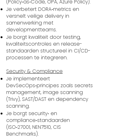
(Policy‑as‑Code, OPA, Azure Policy).
Je verbetert DORA‑metrics en
versnelt veilige delivery in
samenwerking met
developmentteams.
Je borgt kwaliteit door testing,
kwaliteitscontroles en release-
standaarden structureel in CI/CD-
processen te integreren.
Security & Compliance
Je implementeert
DevSecOps‑principes zoals secrets
management, image scanning
(Trivy), SAST/DAST en dependency
scanning.
Je borgt security‑ en
compliance‑standaarden
(ISO‑27001, NEN7510, CIS
Benchmarks).