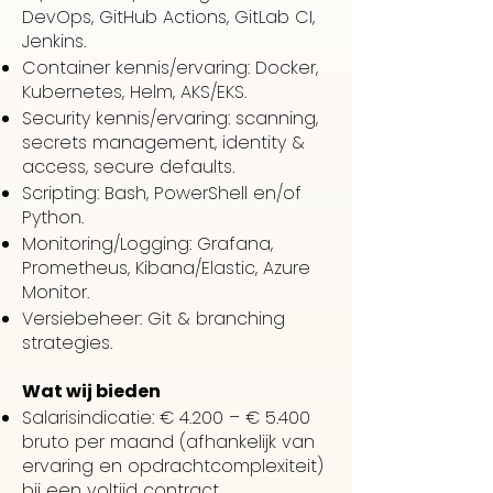
DevOps, GitHub Actions, GitLab CI,
Jenkins.
Container kennis/ervaring: Docker,
Kubernetes, Helm, AKS/EKS.
Security kennis/ervaring: scanning,
secrets management, identity &
access, secure defaults.
Scripting: Bash, PowerShell en/of
Python.
Monitoring/Logging: Grafana,
Prometheus, Kibana/Elastic, Azure
Monitor.
Versiebeheer: Git & branching
strategies.
Wat wij bieden
Salarisindicatie: € 4.200 – € 5.400
bruto per maand (afhankelijk van
ervaring en opdrachtcomplexiteit)
bij een voltijd contract