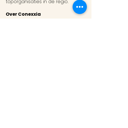
toporganisaties in de regio.
Over Conexxia
Bij Conexxia geloven we dat je
écht impact maakt wanneer je als
professional niet alleen ruimte
krijgt, maar ook het vertrouwen om
beslissingen te nemen die ertoe
doen. We combineren de
volwassenheid en
kwaliteitsstandaarden die je kent
uit grote organisaties met de
open, persoonlijke
huiskamercultuur van ons
Rotterdamse team.
Vanuit onze regionale kracht
werken we aan Europese ambities;
niet door massale groei, maar
door selectieve trajecten waarin
we aantoonbaar verschil maken.
Zo blijven we herkenbaar menselijk,